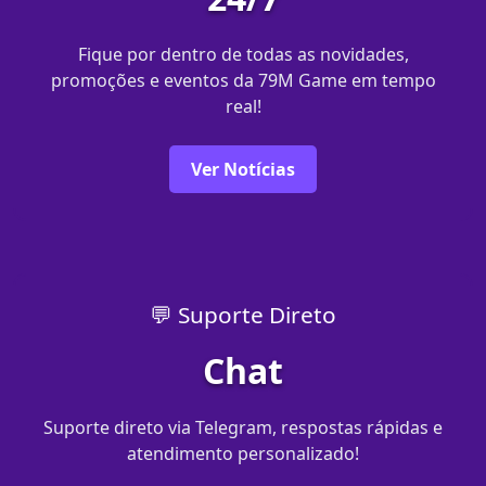
Fique por dentro de todas as novidades,
promoções e eventos da 79M Game em tempo
real!
Ver Notícias
💬 Suporte Direto
Chat
Suporte direto via Telegram, respostas rápidas e
atendimento personalizado!