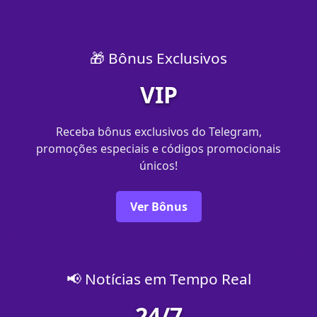
🎁 Bônus Exclusivos
VIP
Receba bônus exclusivos do Telegram,
promoções especiais e códigos promocionais
únicos!
Ver Bônus
📢 Notícias em Tempo Real
24/7