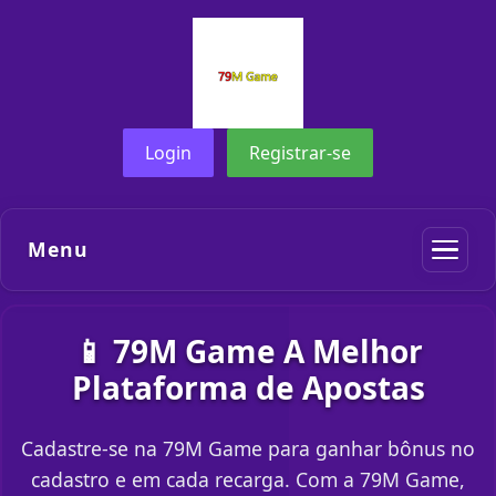
Login
Registrar-se
Menu
📱 79M Game A Melhor
Plataforma de Apostas
Cadastre-se na 79M Game para ganhar bônus no
cadastro e em cada recarga. Com a 79M Game,