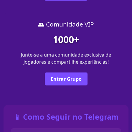
👥 Comunidade VIP
1000+
Junte-se a uma comunidade exclusiva de
jogadores e compartilhe experiências!
Entrar Grupo
📱 Como Seguir no Telegram