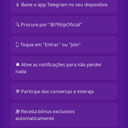
📱 Baixe o app Telegram no seu dispositivo
🔍 Procure por "@79VipOficial"
👆 Toque em "Entrar" ou "Join"
🔔 Ative as notificações para não perder
nada
💬 Participe das conversas e interaja
🎁 Receba bônus exclusivos
automaticamente