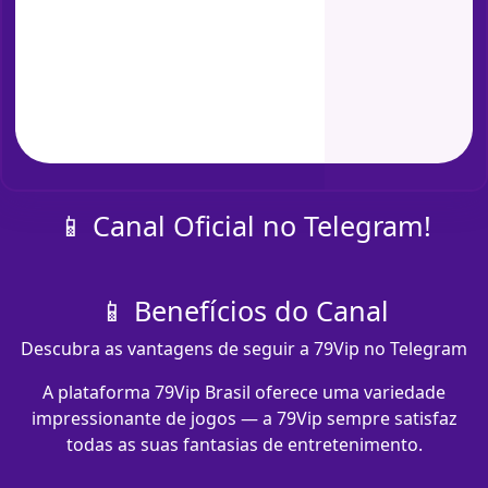
📱 Canal Oficial no Telegram!
📱 Benefícios do Canal
Descubra as vantagens de seguir a 79Vip no Telegram
A plataforma 79Vip Brasil oferece uma variedade
impressionante de jogos — a 79Vip sempre satisfaz
todas as suas fantasias de entretenimento.