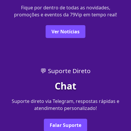
Fique por dentro de todas as novidades,
promoções e eventos da 79Vip em tempo real!
Ver Notícias
💬 Suporte Direto
Chat
Suporte direto via Telegram, respostas rápidas e
atendimento personalizado!
Falar Suporte