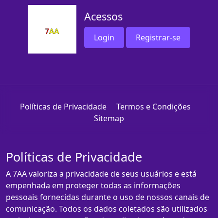
Acessos
Login
Registrar-se
Políticas de Privacidade
Termos e Condições
Sitemap
Políticas de Privacidade
A 7AA valoriza a privacidade de seus usuários e está
empenhada em proteger todas as informações
pessoais fornecidas durante o uso de nossos canais de
comunicação. Todos os dados coletados são utilizados