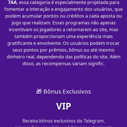
7AA
, essa categoria é especialmente projetada para
fomentar a interação e engajamento dos usuários, que
podem acumular pontos ou créditos a cada aposta ou
jogo que realizam. Esses programas não apenas
incentivam os jogadores a retornarem ao site, mas
também proporcionam uma experiência mais
gratificante e envolvente. Os usuários podem trocar
seus pontos por prêmios, bônus ou até mesmo
dinheiro real, dependendo das políticas do site. Além
disso, as recompensas variam signific.
🎁 Bônus Exclusivos
VIP
Receba bônus exclusivos do Telegram,