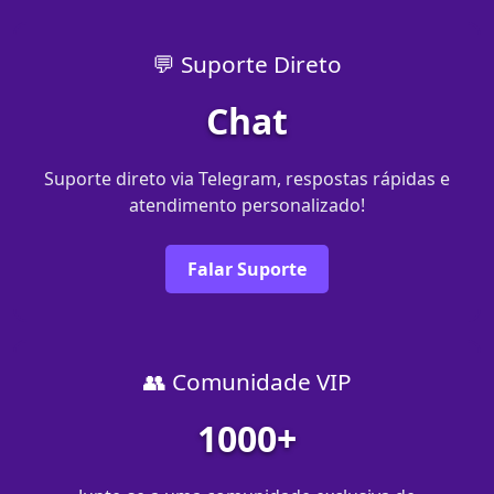
💬 Suporte Direto
Chat
Suporte direto via Telegram, respostas rápidas e
atendimento personalizado!
Falar Suporte
👥 Comunidade VIP
1000+