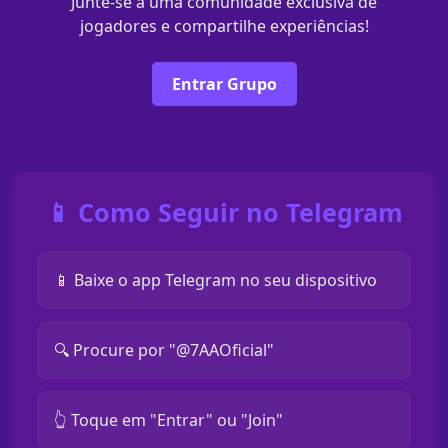
Junte-se a uma comunidade exclusiva de
jogadores e compartilhe experiências!
Entrar Grupo
📱 Como Seguir no Telegram
📱 Baixe o app Telegram no seu dispositivo
🔍 Procure por "@7AAOficial"
👆 Toque em "Entrar" ou "Join"