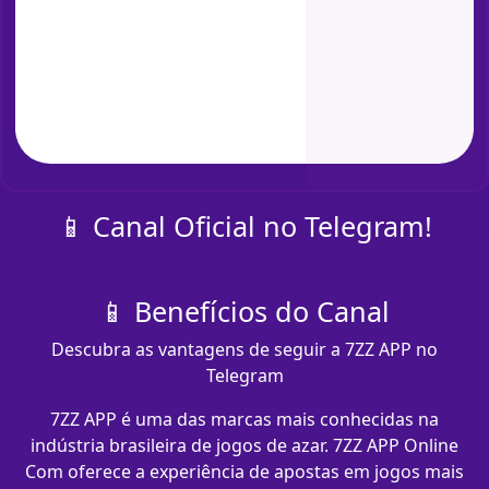
📱 Canal Oficial no Telegram!
📱 Benefícios do Canal
Descubra as vantagens de seguir a 7ZZ APP no
Telegram
7ZZ APP é uma das marcas mais conhecidas na
indústria brasileira de jogos de azar. 7ZZ APP Online
Com oferece a experiência de apostas em jogos mais